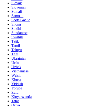
Slovak
Slovenian
Somali
Samoan
Scots Gaelic
Shona
Sindhi
Sundanese
Swahili
Tajik
Tamil
Telugu
Thai
Ukrainian
Urdu
Uzbek
Vietnamese
Welsh
Xhosa
Yiddish
Yoruba
Zulu
Kinyarwanda
Tatar
Oriya