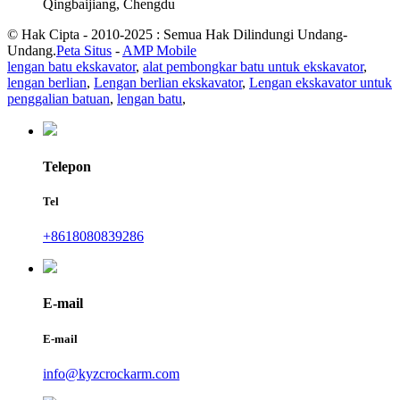
Qingbaijiang, Chengdu
© Hak Cipta - 2010-2025 : Semua Hak Dilindungi Undang-
Undang.
Peta Situs
-
AMP Mobile
lengan batu ekskavator
,
alat pembongkar batu untuk ekskavator
,
lengan berlian
,
Lengan berlian ekskavator
,
Lengan ekskavator untuk
penggalian batuan
,
lengan batu
,
Telepon
Tel
+8618080839286
E-mail
E-mail
info@kyzcrockarm.com