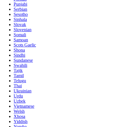
Punjabi
Serbian
Sesotho
Sinhala
Slovak
Slovenian
Somali
Samoan
Scots Gaelic
Shona
Sindhi
Sundanese
Swahili
Tajik
Tamil
Telugu
Thai
Ukrainian
Urdu
Uzbek
Vietnamese
Welsh
Xhosa
Yiddish
Yoruba