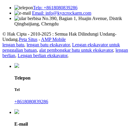
Telp: +8618080839286
Email: info@kyzcrockarm.com
No.390, Bagian 1, Huajin Avenue, Distrik
Qingbaijiang, Chengdu
© Hak Cipta - 2010-2025 : Semua Hak Dilindungi Undang-
Undang.
Peta Situs
-
AMP Mobile
lengan batu
,
lengan batu ekskavator
,
Lengan ekskavator untuk
penggalian batuan
,
alat pembongkar batu untuk ekskavator
,
lengan
berlian
,
Lengan berlian ekskavator
,
Telepon
Tel
+8618080839286
E-mail