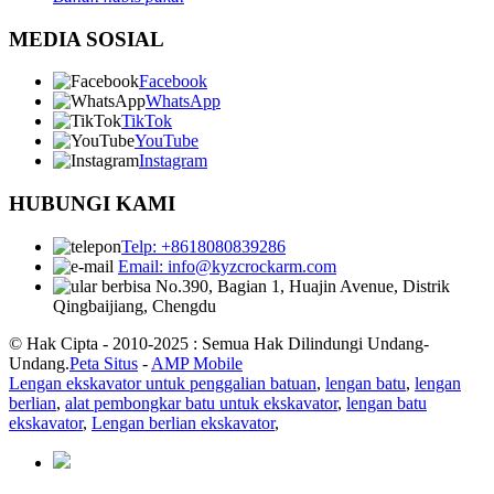
MEDIA SOSIAL
Facebook
WhatsApp
TikTok
YouTube
Instagram
HUBUNGI KAMI
Telp: +8618080839286
Email: info@kyzcrockarm.com
No.390, Bagian 1, Huajin Avenue, Distrik
Qingbaijiang, Chengdu
© Hak Cipta - 2010-2025 : Semua Hak Dilindungi Undang-
Undang.
Peta Situs
-
AMP Mobile
Lengan ekskavator untuk penggalian batuan
,
lengan batu
,
lengan
berlian
,
alat pembongkar batu untuk ekskavator
,
lengan batu
ekskavator
,
Lengan berlian ekskavator
,