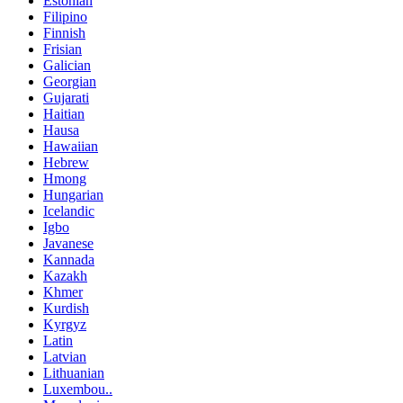
Estonian
Filipino
Finnish
Frisian
Galician
Georgian
Gujarati
Haitian
Hausa
Hawaiian
Hebrew
Hmong
Hungarian
Icelandic
Igbo
Javanese
Kannada
Kazakh
Khmer
Kurdish
Kyrgyz
Latin
Latvian
Lithuanian
Luxembou..