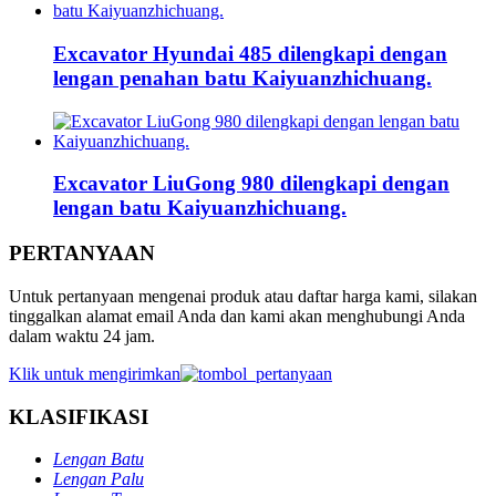
Excavator Hyundai 485 dilengkapi dengan
lengan penahan batu Kaiyuanzhichuang.
Excavator LiuGong 980 dilengkapi dengan
lengan batu Kaiyuanzhichuang.
PERTANYAAN
Untuk pertanyaan mengenai produk atau daftar harga kami, silakan
tinggalkan alamat email Anda dan kami akan menghubungi Anda
dalam waktu 24 jam.
Klik untuk mengirimkan
KLASIFIKASI
Lengan Batu
Lengan Palu