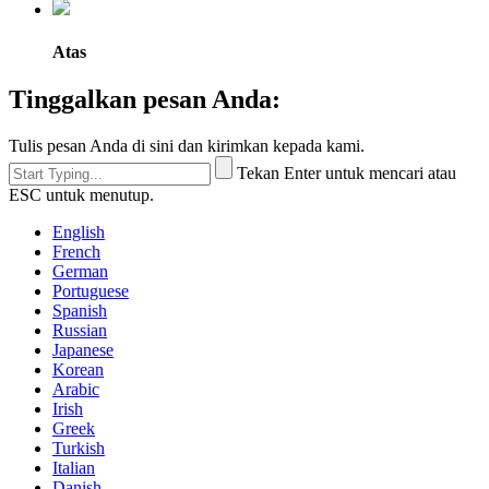
Atas
Tinggalkan pesan Anda:
Tulis pesan Anda di sini dan kirimkan kepada kami.
Tekan Enter untuk mencari atau
ESC untuk menutup.
English
French
German
Portuguese
Spanish
Russian
Japanese
Korean
Arabic
Irish
Greek
Turkish
Italian
Danish