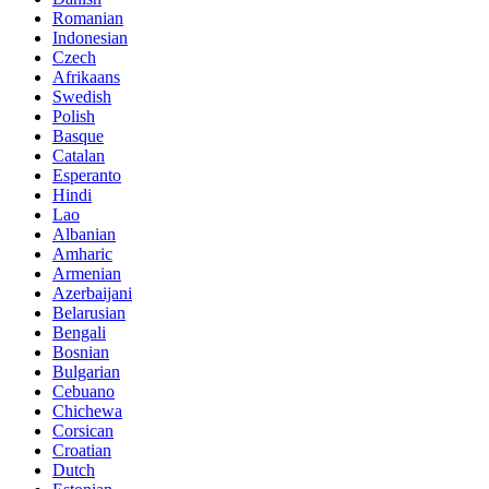
Romanian
Indonesian
Czech
Afrikaans
Swedish
Polish
Basque
Catalan
Esperanto
Hindi
Lao
Albanian
Amharic
Armenian
Azerbaijani
Belarusian
Bengali
Bosnian
Bulgarian
Cebuano
Chichewa
Corsican
Croatian
Dutch