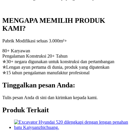
MENGAPA MEMILIH PRODUK
KAMI?
Pabrik Modifikasi seluas 3.000m²+
80+ Karyawan
Pengalaman Konstruksi 20+ Tahun
✯30+ negara digunakan untuk konstruksi dan pertambangan
✯Lengan ayun pertama di dunia, produk yang dipatenkan
✯15 tahun pengalaman manufaktur profesional
Tinggalkan pesan Anda:
Tulis pesan Anda di sini dan kirimkan kepada kami.
Produk Terkait