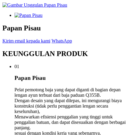
Papan Pisau
Kirim email kepada kami
WhatsApp
KEUNGGULAN PRODUK
01
Papan Pisau
Pelat pemotong baja yang dapat diganti di bagian depan
lengan ayun terbuat dari baja paduan Q355B.
Dengan desain yang dapat dilepas, ini mengurangi biaya
konstruksi (tidak perlu penggantian lengan secara
keseluruhan),
Menawarkan efisiensi penggalian yang tinggi untuk
penggalian batuan, dan dapat disesuaikan dengan berbagai
panjang.
sesuai dengan kondisi kerja yang sebenarnya.