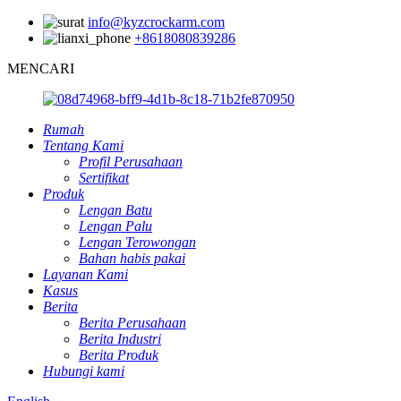
info@kyzcrockarm.com
+8618080839286
MENCARI
Rumah
Tentang Kami
Profil Perusahaan
Sertifikat
Produk
Lengan Batu
Lengan Palu
Lengan Terowongan
Bahan habis pakai
Layanan Kami
Kasus
Berita
Berita Perusahaan
Berita Industri
Berita Produk
Hubungi kami