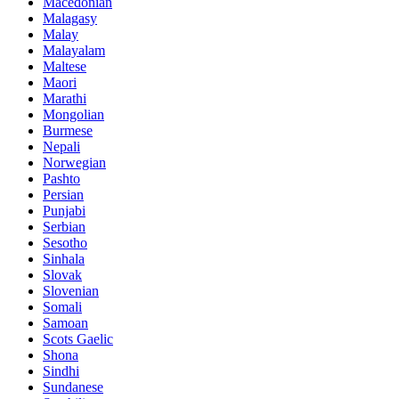
Macedonian
Malagasy
Malay
Malayalam
Maltese
Maori
Marathi
Mongolian
Burmese
Nepali
Norwegian
Pashto
Persian
Punjabi
Serbian
Sesotho
Sinhala
Slovak
Slovenian
Somali
Samoan
Scots Gaelic
Shona
Sindhi
Sundanese