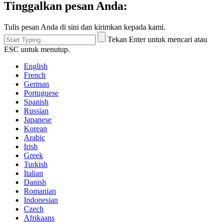
Tinggalkan pesan Anda:
Tulis pesan Anda di sini dan kirimkan kepada kami.
Tekan Enter untuk mencari atau
ESC untuk menutup.
English
French
German
Portuguese
Spanish
Russian
Japanese
Korean
Arabic
Irish
Greek
Turkish
Italian
Danish
Romanian
Indonesian
Czech
Afrikaans