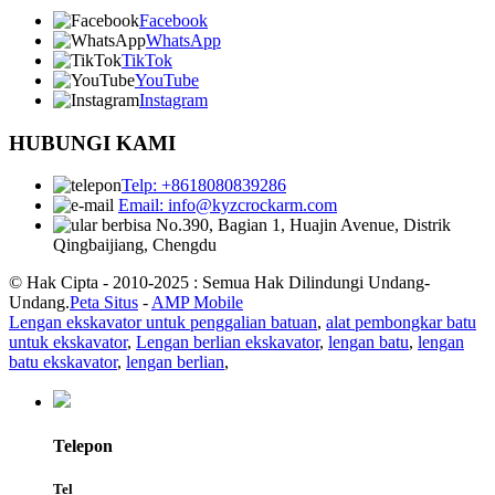
Facebook
WhatsApp
TikTok
YouTube
Instagram
HUBUNGI KAMI
Telp: +8618080839286
Email: info@kyzcrockarm.com
No.390, Bagian 1, Huajin Avenue, Distrik
Qingbaijiang, Chengdu
© Hak Cipta - 2010-2025 : Semua Hak Dilindungi Undang-
Undang.
Peta Situs
-
AMP Mobile
Lengan ekskavator untuk penggalian batuan
,
alat pembongkar batu
untuk ekskavator
,
Lengan berlian ekskavator
,
lengan batu
,
lengan
batu ekskavator
,
lengan berlian
,
Telepon
Tel