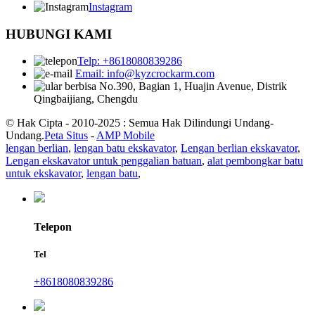
Instagram
HUBUNGI KAMI
Telp: +8618080839286
Email: info@kyzcrockarm.com
No.390, Bagian 1, Huajin Avenue, Distrik
Qingbaijiang, Chengdu
© Hak Cipta - 2010-2025 : Semua Hak Dilindungi Undang-
Undang.
Peta Situs
-
AMP Mobile
lengan berlian
,
lengan batu ekskavator
,
Lengan berlian ekskavator
,
Lengan ekskavator untuk penggalian batuan
,
alat pembongkar batu
untuk ekskavator
,
lengan batu
,
Telepon
Tel
+8618080839286