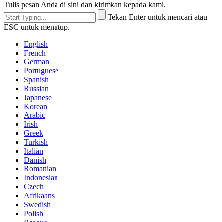
Tulis pesan Anda di sini dan kirimkan kepada kami.
Tekan Enter untuk mencari atau
ESC untuk menutup.
English
French
German
Portuguese
Spanish
Russian
Japanese
Korean
Arabic
Irish
Greek
Turkish
Italian
Danish
Romanian
Indonesian
Czech
Afrikaans
Swedish
Polish