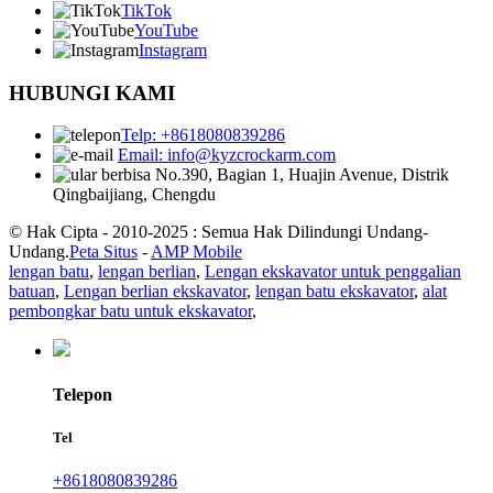
TikTok
YouTube
Instagram
HUBUNGI KAMI
Telp: +8618080839286
Email: info@kyzcrockarm.com
No.390, Bagian 1, Huajin Avenue, Distrik
Qingbaijiang, Chengdu
© Hak Cipta - 2010-2025 : Semua Hak Dilindungi Undang-
Undang.
Peta Situs
-
AMP Mobile
lengan batu
,
lengan berlian
,
Lengan ekskavator untuk penggalian
batuan
,
Lengan berlian ekskavator
,
lengan batu ekskavator
,
alat
pembongkar batu untuk ekskavator
,
Telepon
Tel
+8618080839286