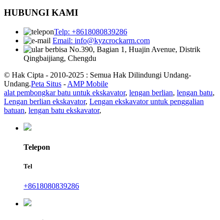
HUBUNGI KAMI
Telp: +8618080839286
Email: info@kyzcrockarm.com
No.390, Bagian 1, Huajin Avenue, Distrik
Qingbaijiang, Chengdu
© Hak Cipta - 2010-2025 : Semua Hak Dilindungi Undang-
Undang.
Peta Situs
-
AMP Mobile
alat pembongkar batu untuk ekskavator
,
lengan berlian
,
lengan batu
,
Lengan berlian ekskavator
,
Lengan ekskavator untuk penggalian
batuan
,
lengan batu ekskavator
,
Telepon
Tel
+8618080839286