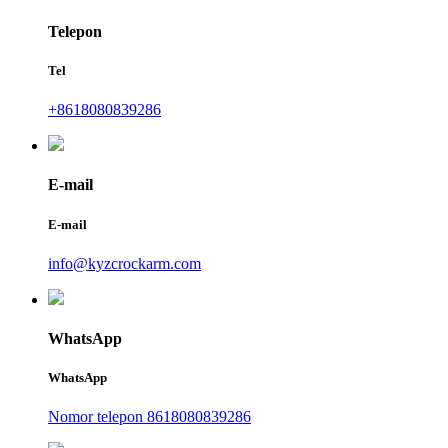
Telepon
Tel
+8618080839286
E-mail
E-mail
info@kyzcrockarm.com
WhatsApp
WhatsApp
Nomor telepon 8618080839286