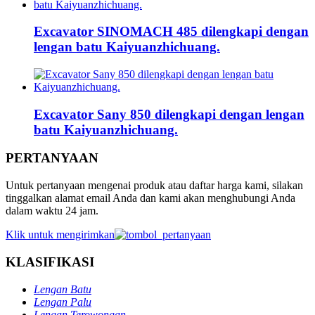
Excavator SINOMACH 485 dilengkapi dengan
lengan batu Kaiyuanzhichuang.
Excavator Sany 850 dilengkapi dengan lengan
batu Kaiyuanzhichuang.
PERTANYAAN
Untuk pertanyaan mengenai produk atau daftar harga kami, silakan
tinggalkan alamat email Anda dan kami akan menghubungi Anda
dalam waktu 24 jam.
Klik untuk mengirimkan
KLASIFIKASI
Lengan Batu
Lengan Palu
Lengan Terowongan