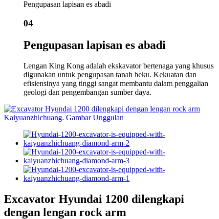
Pengupasan lapisan es abadi
04
Pengupasan lapisan es abadi
Lengan King Kong adalah ekskavator bertenaga yang khusus
digunakan untuk pengupasan tanah beku. Kekuatan dan
efisiensinya yang tinggi sangat membantu dalam penggalian
geologi dan pengembangan sumber daya.
Excavator Hyundai 1200 dilengkapi
dengan lengan rock arm