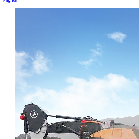
English