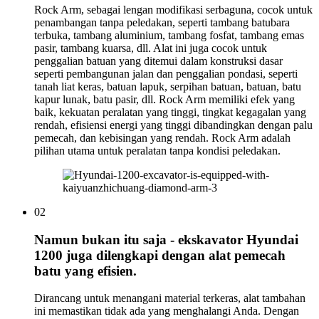
Rock Arm, sebagai lengan modifikasi serbaguna, cocok untuk
penambangan tanpa peledakan, seperti tambang batubara
terbuka, tambang aluminium, tambang fosfat, tambang emas
pasir, tambang kuarsa, dll. Alat ini juga cocok untuk
penggalian batuan yang ditemui dalam konstruksi dasar
seperti pembangunan jalan dan penggalian pondasi, seperti
tanah liat keras, batuan lapuk, serpihan batuan, batuan, batu
kapur lunak, batu pasir, dll. Rock Arm memiliki efek yang
baik, kekuatan peralatan yang tinggi, tingkat kegagalan yang
rendah, efisiensi energi yang tinggi dibandingkan dengan palu
pemecah, dan kebisingan yang rendah. Rock Arm adalah
pilihan utama untuk peralatan tanpa kondisi peledakan.
02
Namun bukan itu saja - ekskavator Hyundai
1200 juga dilengkapi dengan alat pemecah
batu yang efisien.
Dirancang untuk menangani material terkeras, alat tambahan
ini memastikan tidak ada yang menghalangi Anda. Dengan