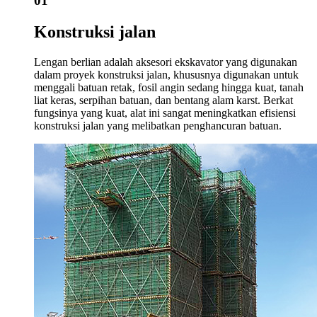
01
Konstruksi jalan
Lengan berlian adalah aksesori ekskavator yang digunakan
dalam proyek konstruksi jalan, khususnya digunakan untuk
menggali batuan retak, fosil angin sedang hingga kuat, tanah
liat keras, serpihan batuan, dan bentang alam karst. Berkat
fungsinya yang kuat, alat ini sangat meningkatkan efisiensi
konstruksi jalan yang melibatkan penghancuran batuan.