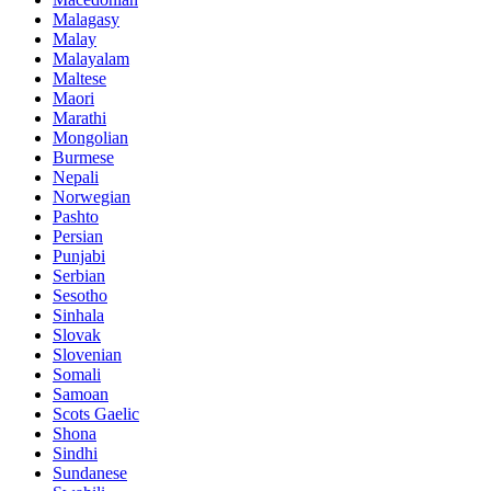
Malagasy
Malay
Malayalam
Maltese
Maori
Marathi
Mongolian
Burmese
Nepali
Norwegian
Pashto
Persian
Punjabi
Serbian
Sesotho
Sinhala
Slovak
Slovenian
Somali
Samoan
Scots Gaelic
Shona
Sindhi
Sundanese