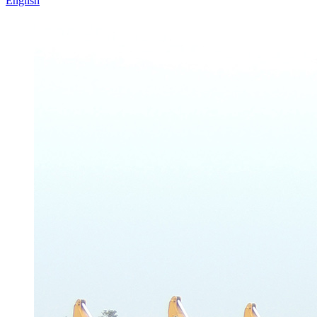
English