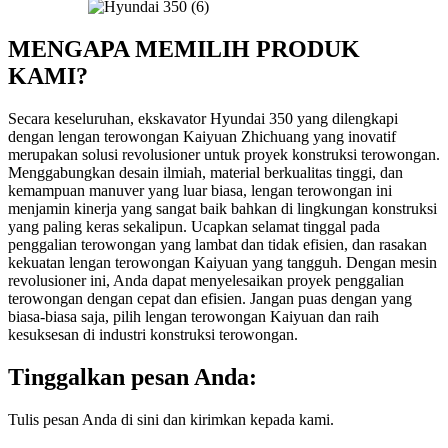
MENGAPA MEMILIH PRODUK
KAMI?
Secara keseluruhan, ekskavator Hyundai 350 yang dilengkapi
dengan lengan terowongan Kaiyuan Zhichuang yang inovatif
merupakan solusi revolusioner untuk proyek konstruksi terowongan.
Menggabungkan desain ilmiah, material berkualitas tinggi, dan
kemampuan manuver yang luar biasa, lengan terowongan ini
menjamin kinerja yang sangat baik bahkan di lingkungan konstruksi
yang paling keras sekalipun. Ucapkan selamat tinggal pada
penggalian terowongan yang lambat dan tidak efisien, dan rasakan
kekuatan lengan terowongan Kaiyuan yang tangguh. Dengan mesin
revolusioner ini, Anda dapat menyelesaikan proyek penggalian
terowongan dengan cepat dan efisien. Jangan puas dengan yang
biasa-biasa saja, pilih lengan terowongan Kaiyuan dan raih
kesuksesan di industri konstruksi terowongan.
Tinggalkan pesan Anda:
Tulis pesan Anda di sini dan kirimkan kepada kami.