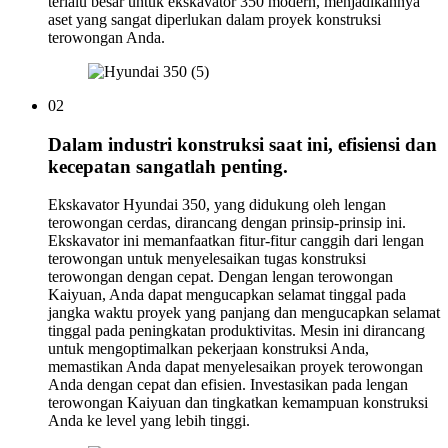
terlalu besar untuk ekskavator 350 modern, menjadikannya
aset yang sangat diperlukan dalam proyek konstruksi
terowongan Anda.
02
Dalam industri konstruksi saat ini, efisiensi dan
kecepatan sangatlah penting.
Ekskavator Hyundai 350, yang didukung oleh lengan
terowongan cerdas, dirancang dengan prinsip-prinsip ini.
Ekskavator ini memanfaatkan fitur-fitur canggih dari lengan
terowongan untuk menyelesaikan tugas konstruksi
terowongan dengan cepat. Dengan lengan terowongan
Kaiyuan, Anda dapat mengucapkan selamat tinggal pada
jangka waktu proyek yang panjang dan mengucapkan selamat
tinggal pada peningkatan produktivitas. Mesin ini dirancang
untuk mengoptimalkan pekerjaan konstruksi Anda,
memastikan Anda dapat menyelesaikan proyek terowongan
Anda dengan cepat dan efisien. Investasikan pada lengan
terowongan Kaiyuan dan tingkatkan kemampuan konstruksi
Anda ke level yang lebih tinggi.