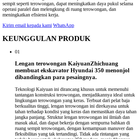
sempit seperti terowongan, dapat meningkatkan daya pukul selama
operasi paralel dan melengkung di ruang terowongan, dan
meningkatkan efisiensi kerja.
Kirim email kepada kami
WhatsApp
KEUNGGULAN PRODUK
01
Lengan terowongan KaiyuanZhichuang
membuat ekskavator Hyundai 350 menonjol
dibandingkan para pesaingnya.
Teknologi Kaiyuan ini dirancang khusus untuk memenuhi
tantangan konstruksi terowongan, menjadikannya ideal untuk
lingkungan terowongan yang keras. Terbuat dari pelat baja
berkualitas tinggi, lengan terowongan ini direkayasa untuk
tahan terhadap kondisi yang keras dan memastikan daya tahan
jangka panjang. Struktur lengan terowongan ini ilmiah dan
masuk akal, dan dapat bekerja dengan sempurna bahkan di
ruang sempit terowongan, dengan kemampuan manuver dan
fleksibilitas yang tak tertandingi. Tidak ada rintangan yang