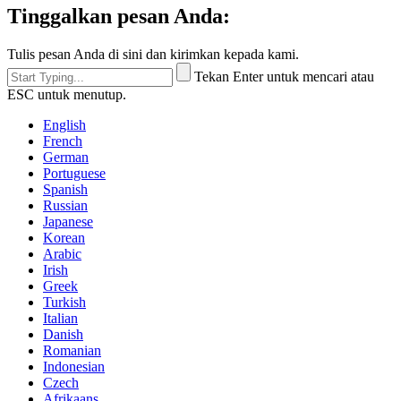
Tinggalkan pesan Anda:
Tulis pesan Anda di sini dan kirimkan kepada kami.
Tekan Enter untuk mencari atau
ESC untuk menutup.
English
French
German
Portuguese
Spanish
Russian
Japanese
Korean
Arabic
Irish
Greek
Turkish
Italian
Danish
Romanian
Indonesian
Czech
Afrikaans