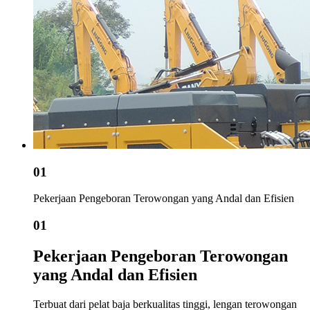
01
Pekerjaan Pengeboran Terowongan yang Andal dan Efisien
01
Pekerjaan Pengeboran Terowongan
yang Andal dan Efisien
Terbuat dari pelat baja berkualitas tinggi, lengan terowongan