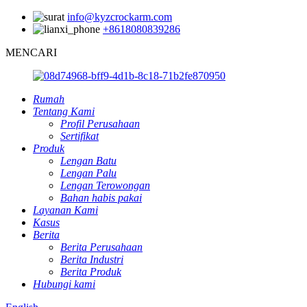
info@kyzcrockarm.com
+8618080839286
MENCARI
Rumah
Tentang Kami
Profil Perusahaan
Sertifikat
Produk
Lengan Batu
Lengan Palu
Lengan Terowongan
Bahan habis pakai
Layanan Kami
Kasus
Berita
Berita Perusahaan
Berita Industri
Berita Produk
Hubungi kami