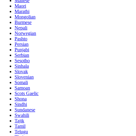
Maltese
Maori
Marathi
Mongolian
Burmese
Nepali
Norwegian
Pashto
Persian
Punjabi
Serbian
Sesotho
Sinhala
Slovak
Slovenian
Somali
Samoan
Scots Gaelic
Shona
Sindhi
Sundanese
Swahili
Tajik
Tamil
Telugu