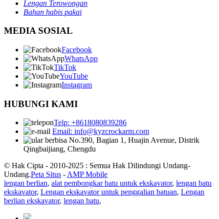
Lengan Terowongan
Bahan habis pakai
MEDIA SOSIAL
Facebook
WhatsApp
TikTok
YouTube
Instagram
HUBUNGI KAMI
Telp: +8618080839286
Email: info@kyzcrockarm.com
No.390, Bagian 1, Huajin Avenue, Distrik
Qingbaijiang, Chengdu
© Hak Cipta - 2010-2025 : Semua Hak Dilindungi Undang-
Undang.
Peta Situs
-
AMP Mobile
lengan berlian
,
alat pembongkar batu untuk ekskavator
,
lengan batu
ekskavator
,
Lengan ekskavator untuk penggalian batuan
,
Lengan
berlian ekskavator
,
lengan batu
,