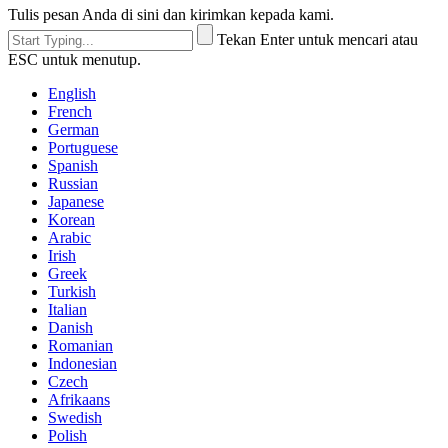
Tulis pesan Anda di sini dan kirimkan kepada kami.
Tekan Enter untuk mencari atau
ESC untuk menutup.
English
French
German
Portuguese
Spanish
Russian
Japanese
Korean
Arabic
Irish
Greek
Turkish
Italian
Danish
Romanian
Indonesian
Czech
Afrikaans
Swedish
Polish