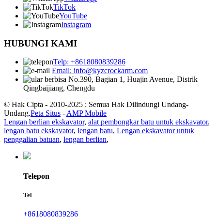
TikTok
YouTube
Instagram
HUBUNGI KAMI
Telp: +8618080839286
Email: info@kyzcrockarm.com
No.390, Bagian 1, Huajin Avenue, Distrik
Qingbaijiang, Chengdu
© Hak Cipta - 2010-2025 : Semua Hak Dilindungi Undang-
Undang.
Peta Situs
-
AMP Mobile
Lengan berlian ekskavator
,
alat pembongkar batu untuk ekskavator
,
lengan batu ekskavator
,
lengan batu
,
Lengan ekskavator untuk
penggalian batuan
,
lengan berlian
,
Telepon
Tel
+8618080839286