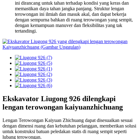
ini dirancang untuk tahan terhadap kondisi yang keras dan
memastikan daya tahan jangka panjang. Struktur lengan
terowongan ini ilmiah dan masuk akal, dan dapat bekerja
dengan sempurna bahkan di ruang terowongan yang sempit,
dengan kemampuan manuver dan fleksibilitas yang tak
tertandingi.
Ekskavator Liugong 926 dilengkapi
lengan terowongan kaiyuanzhichuang
Lengan Terowongan Kaiyuan Zhichuang dapat disesuaikan sesuai
dengan dimensi ruang dan kebutuhan pelanggan, memberikan solusi
untuk konstruksi batuan peledakan statis di ruang sempit seperti
lubang terowongan.