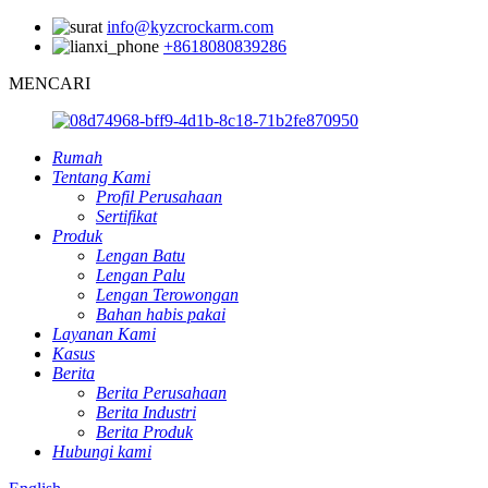
info@kyzcrockarm.com
+8618080839286
MENCARI
Rumah
Tentang Kami
Profil Perusahaan
Sertifikat
Produk
Lengan Batu
Lengan Palu
Lengan Terowongan
Bahan habis pakai
Layanan Kami
Kasus
Berita
Berita Perusahaan
Berita Industri
Berita Produk
Hubungi kami