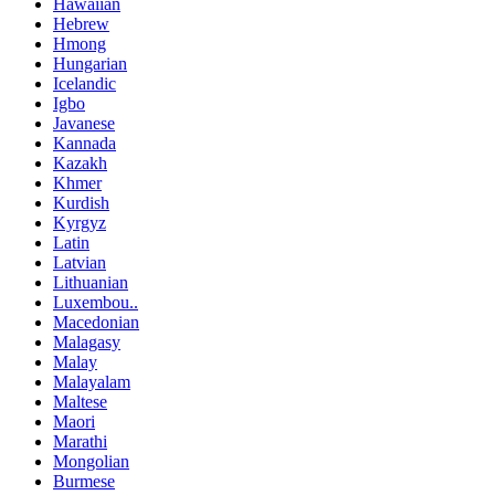
Hawaiian
Hebrew
Hmong
Hungarian
Icelandic
Igbo
Javanese
Kannada
Kazakh
Khmer
Kurdish
Kyrgyz
Latin
Latvian
Lithuanian
Luxembou..
Macedonian
Malagasy
Malay
Malayalam
Maltese
Maori
Marathi
Mongolian
Burmese