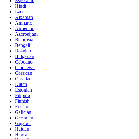
Esperanto
Hindi
Lao
Albanian
Amharic
Armenian
Azerbaijani
Belarusian
Bengali
Bosnian
Bulgarian
Cebuano
Chichewa
Corsican
Croatian
Dutch
Estonian
Filipino
Finnish
Frisian
Galician
Georgian
Gujarati
Haitian
Hausa